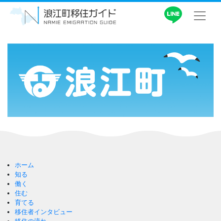
ホーム
知る
働く
住む
育てる
移住者インタビュー